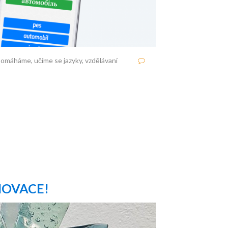
pomáháme
,
učíme se jazyky
,
vzdělávaní
NOVACE!