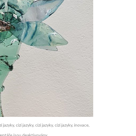
zí jazyky
,
cizí jazyky
,
cizí jazyky
,
cizí jazyky
,
inovace
,
ntáře jsou deaktivovány.