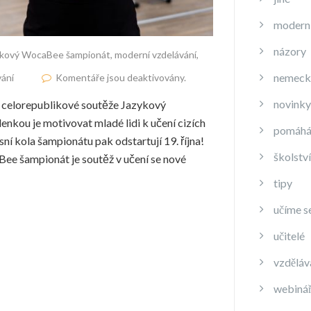
moderní
názory
ykový WocaBee šampionát
,
moderní vzdelávání
,
nemeck
vání
Komentáře jsou deaktivovány.
novinky
k celorepublikové soutěže Jazykový
nkou je motivovat mladé lidi k učení cizích
pomáh
esní kola šampionátu pak odstartují 19. října!
školství
Bee šampionát je soutěž v učení se nové
tipy
učíme s
učitelé
vzděláv
webiná