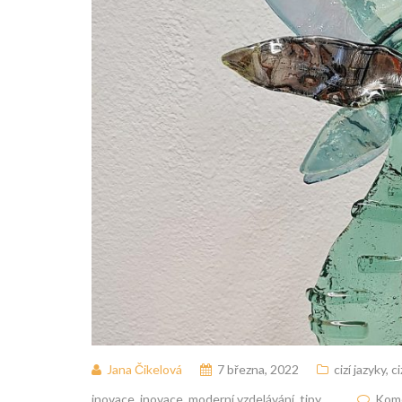
Jana Čikelová
7 března, 2022
cizí jazyky
,
ci
inovace
,
inovace
,
moderní vzdelávání
,
tipy
Kome