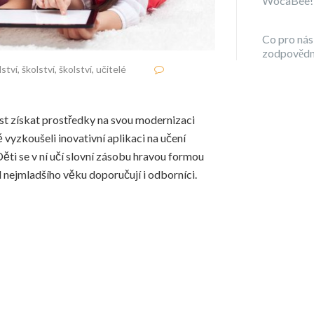
WocaBee!
Co pro nás
zodpovědn
lství
,
školství
,
školství
,
učitelé
st získat prostředky na svou modernizaci
vyzkoušeli inovativní aplikaci na učení
ěti se v ní učí slovní zásobu hravou formou
 nejmladšího věku doporučují i odborníci.