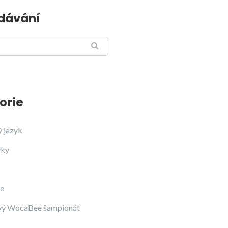
dávání
orie
ý jazyk
yky
ce
vý WocaBee šampionát