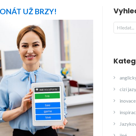
Vyhle
ONÁT UŽ BRZY!
Kateg
anglick
cizí jaz
inovace
inspira
Jazyko
jiné