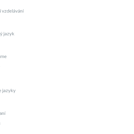
 vzdelávání
ý jazyk
áme
e jazyky
aní
ř