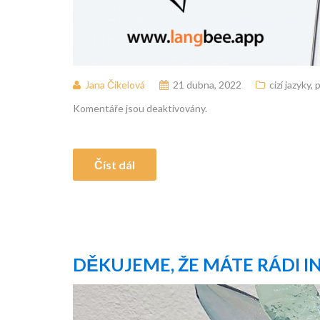
Jana Čikelová
21 dubna, 2022
cizí jazyky
,
Komentáře jsou deaktivovány.
Číst dál
DĚKUJEME, ŽE MÁTE RÁDI I