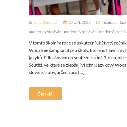
Jana Čikelová
27 září, 2022
inspirace
,
Jaz
moderní vzdelávání
,
moderní vzdelávání
,
moderní vzdelá
V tomto školním roce se uskuteční už čtvrtý roční
WocaBee šampionát pro školy, ktorého hlavní myšle
jazyků. Přihlašování do soutěže začíná 3. října, okr
Soutěž, ve které se zlepšují všichni Jazykový Woca
slovní zásoby, určená pro […]
Číst dál