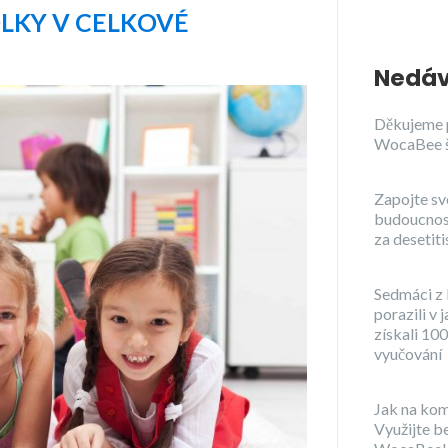
OLKY V CELKOVÉ
Nedáv
Děkujeme 
WocaBee 
Zapojte sv
budoucnost
za desetiti
Sedmáci z 
porazili v 
získali 100
vyučování
Jak na kom
Využijte b