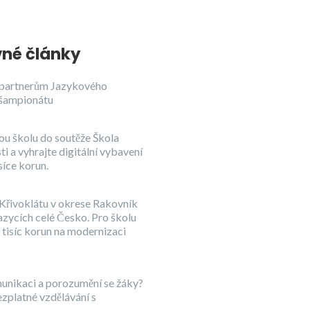
né články
partnerům Jazykového
šampionátu
ou školu do soutěže Škola
i a vyhrajte digitální vybavení
síce korun.
Křivoklátu v okrese Rakovník
jazycích celé Česko. Pro školu
 tisíc korun na modernizaci
unikaci a porozumění se žáky?
ezplatné vzdělávání s