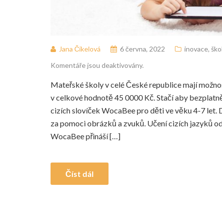
Jana Čikelová
6 června, 2022
inovace
,
ško
Komentáře jsou deaktivovány.
Mateřské školy v celé České republice mají možno
v celkové hodnotě 45 0000 Kč. Stačí aby bezplatně 
cizích slovíček WocaBee pro děti ve věku 4-7 let. D
za pomoci obrázků a zvuků. Učení cizích jazyků od
WocaBee přináší […]
Číst dál