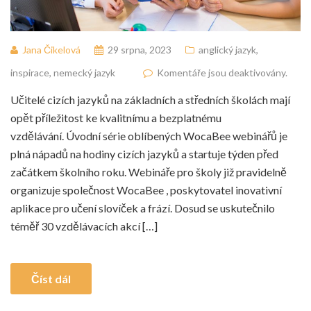
Jana Čikelová
29 srpna, 2023
anglický jazyk
,
inspirace
,
nemecký jazyk
Komentáře jsou deaktivovány.
Učitelé cizích jazyků na základních a středních školách mají
opět příležitost ke kvalitnímu a bezplatnému
vzdělávání. Úvodní série oblíbených WocaBee webinářů je
plná nápadů na hodiny cizích jazyků a startuje týden před
začátkem školního roku. Webináře pro školy již pravidelně
organizuje společnost WocaBee , poskytovatel inovativní
aplikace pro učení slovíček a frází. Dosud se uskutečnilo
téměř 30 vzdělávacích akcí […]
Číst dál