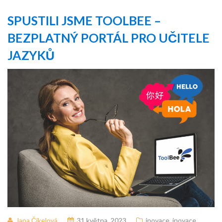
SPUSTILI JSME TOOLBEE –
BEZPLATNÝ PORTÁL PRO UČITELE
JAZYKŮ
Jana Čikelová
31 května, 2023
inovace
,
inovace
,