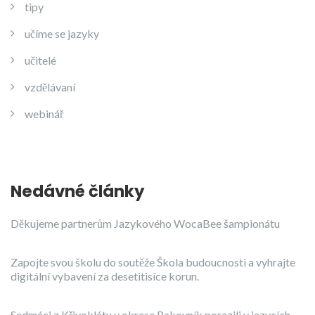
tipy
učíme se jazyky
učitelé
vzdělávaní
webinář
Nedávné články
Děkujeme partnerům Jazykového WocaBee šampionátu
Zapojte svou školu do soutěže Škola budoucnosti a vyhrajte
digitální vybavení za desetitisíce korun.
Sedmáci z Křivoklátu v okrese Rakovník porazili v jazycích