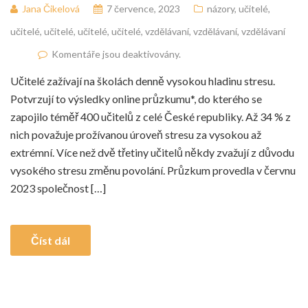
Jana Čikelová
7 července, 2023
názory
,
učitelé
,
učitelé
,
učitelé
,
učitelé
,
učitelé
,
vzdělávaní
,
vzdělávaní
,
vzdělávaní
Komentáře jsou deaktivovány.
Učitelé zažívají na školách denně vysokou hladinu stresu.
Potvrzují to výsledky online průzkumu*, do kterého se
zapojilo téměř 400 učitelů z celé České republiky. Až 34 % z
nich považuje prožívanou úroveň stresu za vysokou až
extrémní. Více než dvě třetiny učitelů někdy zvažují z důvodu
vysokého stresu změnu povolání. Průzkum provedla v červnu
2023 společnost […]
Číst dál