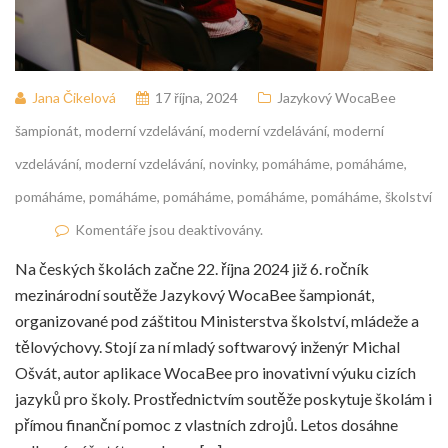
Jana Čikelová
17 října, 2024
Jazykový WocaBee
šampionát
,
moderní vzdelávání
,
moderní vzdelávání
,
moderní
vzdelávání
,
moderní vzdelávání
,
novinky
,
pomáháme
,
pomáháme
,
pomáháme
,
pomáháme
,
pomáháme
,
pomáháme
,
pomáháme
,
školství
Komentáře jsou deaktivovány.
Na českých školách začne 22. října 2024 již 6. ročník
mezinárodní soutěže Jazykový WocaBee šampionát,
organizované pod záštitou Ministerstva školství, mládeže a
tělovýchovy. Stojí za ní mladý softwarový inženýr Michal
Ošvát, autor aplikace WocaBee pro inovativní výuku cizích
jazyků pro školy. Prostřednictvím soutěže poskytuje školám i
přímou finanční pomoc z vlastních zdrojů. Letos dosáhne