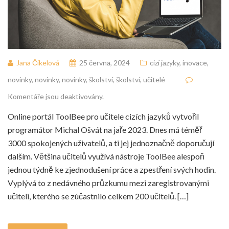
Jana Čikelová
25 června, 2024
cizí jazyky
,
inovace
,
novinky
,
novinky
,
novinky
,
školství
,
školství
,
učitelé
Komentáře jsou deaktivovány.
Online portál ToolBee pro učitele cizích jazyků vytvořil
programátor Michal Ošvát na jaře 2023. Dnes má téměř
3000 spokojených uživatelů, a ti jej jednoznačně doporučují
dalším. Většina učitelů využívá nástroje ToolBee alespoň
jednou týdně ke zjednodušení práce a zpestření svých hodin.
Vyplývá to z nedávného průzkumu mezi zaregistrovanými
učiteli, kterého se zúčastnilo celkem 200 učitelů. […]