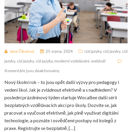
Jana Čikelová
25 srpna, 2024
cizí jazyky
,
cizí jazyky
,
cizí
jazyky
,
cizí jazyky
,
cizí jazyky
,
moderní vzdelávání
,
webinář
Komentáře jsou deaktivovány.
Nový školní rok – to jsou opět další výzvy pro pedagogy i
vedení škol. Jak je zvládnout efektivně a s nadhledem? V
poslední prázdninový týden startuje WocaBee další sérii
bezplatných vzdělávacích akcí pro školy. Dozvíte se, jak
pracovat a vyučovat efektivně, jak plně využívat digitální
technologie, a poznáte i osvědčené postupy od kolegů z
praxe. Registrujte se bezplatně, […]