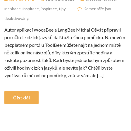
inspirace
,
inspirace
,
inspirace
,
tipy
Komentáře jsou
deaktivovány.
Autor aplikací WocaBee a LangBee Michal Ošvát připravil
pro učitele cizích jazyků další užitečnou pomůcku. Na novém
bezplatném portálu ToolBee můžete najít na jednom místě
několik online nástrojů, díky kterým zpestříte hodiny a
získáte pozornost žáků. Rádi byste jednoduchým způsobem
oživili hodiny cizích jazyků, ale nevíte jak? Chtěli byste
využívat různé online pomůcky, zdá se vám ale […]
Číst dál