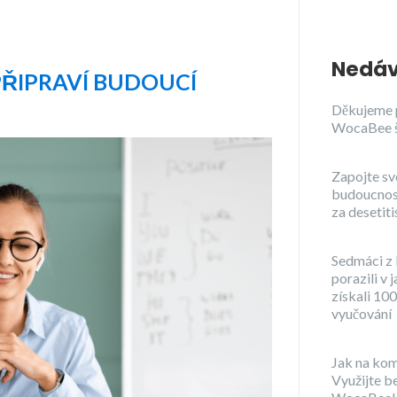
Nedáv
ŘIPRAVÍ BUDOUCÍ
Děkujeme 
WocaBee 
Zapojte sv
budoucnost
za desetiti
Sedmáci z 
porazili v 
získali 100
vyučování
Jak na kom
Využijte b