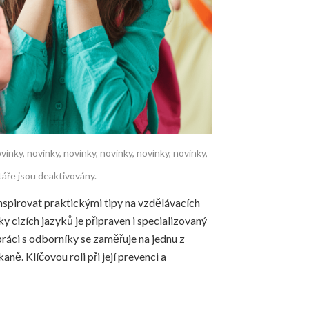
vinky
,
novinky
,
novinky
,
novinky
,
novinky
,
novinky
,
ře jsou deaktivovány.
nspirovat praktickými tipy na vzdělávacích
 cizích jazyků je připraven i specializovaný
práci s odborníky se zaměřuje na jednu z
ně. Klíčovou roli při její prevenci a