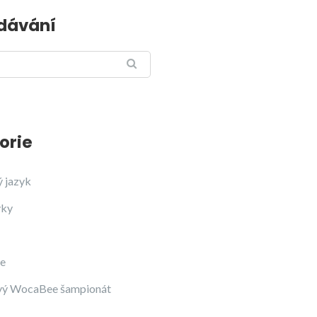
dávání
orie
ý jazyk
yky
ce
vý WocaBee šampionát