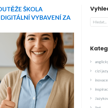
Vyhle
OUTĚŽE ŠKOLA
DIGITÁLNÍ VYBAVENÍ ZA
Kateg
anglick
cizí jaz
inovace
inspira
Jazyko
jiné