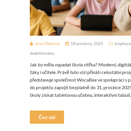
Jana Čikelová
18 prosince, 2025
inspirace
deaktivovány.
Jak by měla vypadat škola zítřka? Moderní, digitál
žáky i učitele. Právě tuto vizi přináší celostátní p
představuje společnost WocaBee ve spolupráci s p
do projektu zapojit bezplatně do 31. prosince 2
školy získat tabletovou učebnu, interaktivní tabuli, 
Číst dál