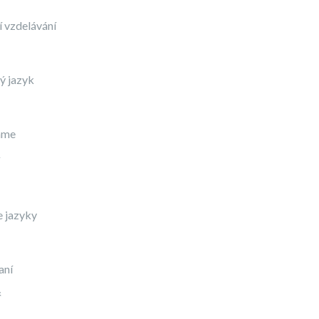
 vzdelávání
ý jazyk
áme
e jazyky
aní
ř