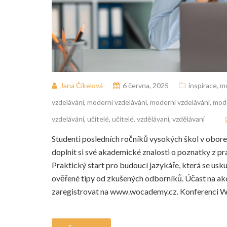
Jana Čikelová
6 června, 2025
inspirace
,
mo
vzdelávání
,
moderní vzdelávání
,
moderní vzdelávání
,
mode
vzdelávání
,
učitelé
,
učitelé
,
vzdělávaní
,
vzdělávaní
Studenti posledních ročníků vysokých škol v oborec
doplnit si své akademické znalosti o poznatky z
Praktický start pro budoucí jazykáře, která se usku
ověřené tipy od zkušených odborníků. Účast na akci
zaregistrovat na www.wocademy.cz. Konferenci 