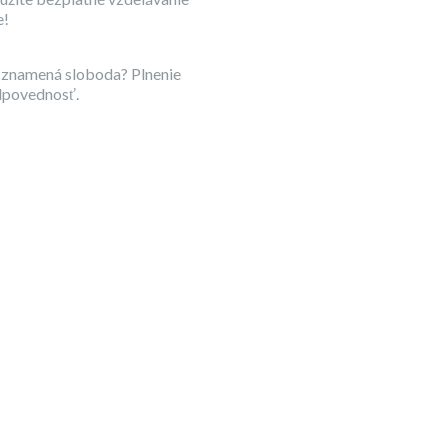
e!
 znamená sloboda? Plnenie
dpovednosť.