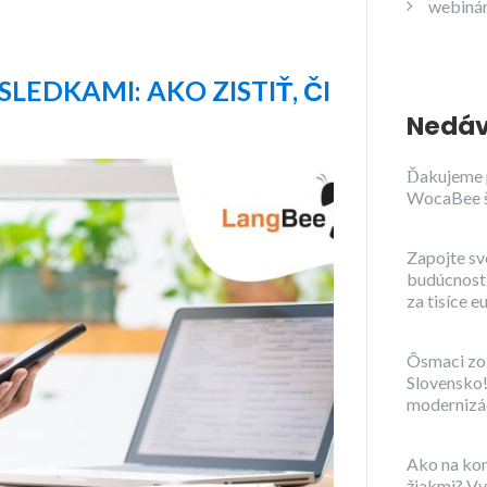
webiná
LEDKAMI: AKO ZISTIŤ, ČI
Nedáv
Ďakujeme 
WocaBee 
Zapojte sv
budúcnosti
za tisíce e
Ôsmaci zo 
Slovensko!
modernizác
Ako na ko
žiakmi? Vy