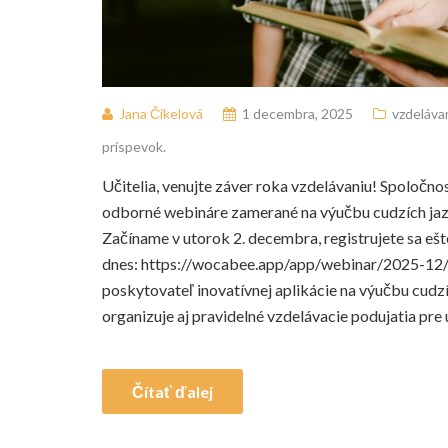
Jana Čikelová
1 decembra, 2025
vzdeláva
príspevok.
Učitelia, venujte záver roka vzdelávaniu! Spoloč
odborné webináre zamerané na výučbu cudzích jaz
Začíname v utorok 2. decembra, registrujete sa ešt
dnes: https://wocabee.app/app/webinar/2025-12
poskytovateľ inovatívnej aplikácie na výučbu cudz
organizuje aj pravidelné vzdelávacie podujatia pre 
Čítať ďalej