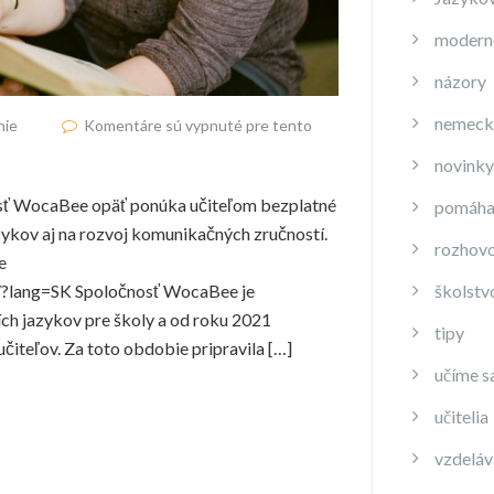
moderné
názory
nemeck
nie
Komentáre sú vypnuté pre tento
novinky
nosť WocaBee opäť ponúka učiteľom bezplatné
pomáha
ykov aj na rozvoj komunikačných zručností.
rozhov
e
/?lang=SK Spoločnosť WocaBee je
školstv
ích jazykov pre školy a od roku 2021
tipy
učiteľov. Za toto obdobie pripravila […]
učíme s
učitelia
vzdeláv