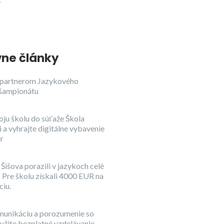
r
ne články
partnerom Jazykového
šampionátu
oju školu do súťaže Škola
 a vyhrajte digitálne vybavenie
ur
Šišova porazili v jazykoch celé
 Pre školu získali 4000 EUR na
iu.
munikáciu a porozumenie so
užite bezplatné vzdelávanie