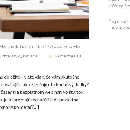
s WocaBe
Čo pre nás
snov aj zo
zyky
,
cudzie jazyky
,
cudzie jazyky
,
cudzie jazyky
,
cudzie jazyky
,
inovácie
Komentáre sú
u dôležité – viete však, čo vám skutočne
 dosahujú a ako zlepšujú obchodné výsledky?
m čase? Na bezplatnom webinári vo štvrtok
je, ktoré majú manažéri k dispozícii na
binár Ako merať […]