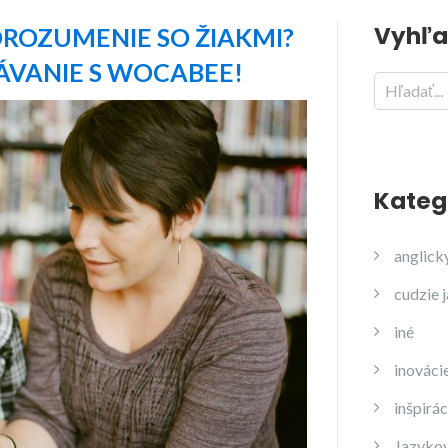
Vyhľa
ROZUMENIE SO ŽIAKMI?
ÁVANIE S WOCABEE!
Kateg
anglick
cudzie 
iné
inováci
inšpirác
Jazyko