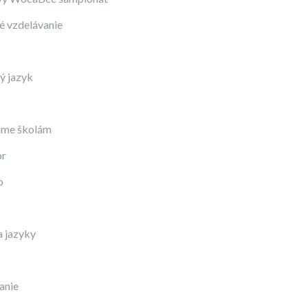
 vzdelávanie
ý jazyk
me školám
or
o
a jazyky
anie