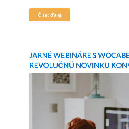
Čítať ďalej
JARNÉ WEBINÁRE S WOCAB
REVOLUČNÚ NOVINKU KON