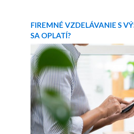
FIREMNÉ VZDELÁVANIE S VÝS
SA OPLATÍ?