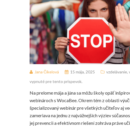
Jana Čikelová
15 mája, 2025
vzdelávanie
,
vypnuté pre tento príspevok.
Na prelome mája a júna sa môžu školy opäť inšpiro
webinároch s WocaBee. Okrem tém z oblasti výučby
špecializovaný webinár pre všetkých učiteľov aj ve
zameriava na jednu z najvážnejších výziev súčasnos
jej prevencii a efektívnom riešení zohráva práve uči