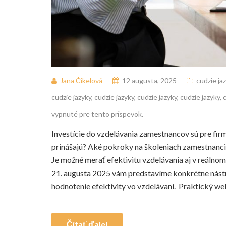
Jana Čikelová
12 augusta, 2025
cudzie ja
cudzie jazyky
,
cudzie jazyky
,
cudzie jazyky
,
cudzie jazyky
,
vypnuté pre tento príspevok.
Investície do vzdelávania zamestnancov sú pre firm
prinášajú? Aké pokroky na školeniach zamestnanci
Je možné merať efektivitu vzdelávania aj v reálno
21. augusta 2025 vám predstavíme konkrétne nástro
hodnotenie efektivity vo vzdelávaní. Praktický we
Čítať ďalej