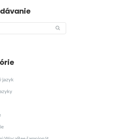
dávanie
órie
ý jazyk
jazyky
e
ie
vý WocaBee šampionát