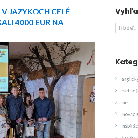
Vyhľa
I V JAZYKOCH CELÉ
ALI 4000 EUR NA
Kateg
anglick
cudzie 
iné
inováci
inšpirác
Jazyko