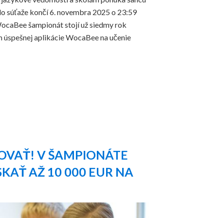
 do súťaže končí 6. novembra 2025 o 23:59
ocaBee šampionát stojí už siedmy rok
om úspešnej aplikácie WocaBee na učenie
VAŤ! V ŠAMPIONÁTE
KAŤ AŽ 10 000 EUR NA