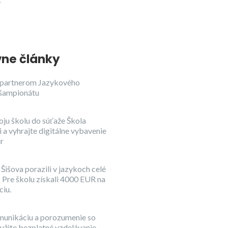
r
ne články
partnerom Jazykového
šampionátu
oju školu do súťaže Škola
 a vyhrajte digitálne vybavenie
ur
Šišova porazili v jazykoch celé
 Pre školu získali 4000 EUR na
iu.
munikáciu a porozumenie so
užite bezplatné vzdelávanie