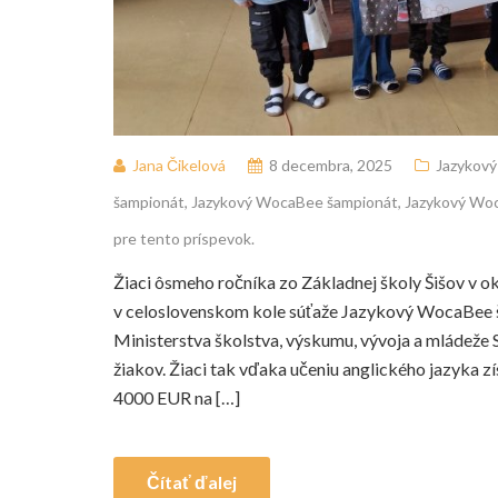
Jana Čikelová
8 decembra, 2025
Jazykov
šampionát
,
Jazykový WocaBee šampionát
,
Jazykový Wo
pre tento príspevok.
Žiaci ôsmeho ročníka zo Základnej školy Šišov v o
v celoslovenskom kole súťaže Jazykový WocaBee ša
Ministerstva školstva, výskumu, vývoja a mládeže SR
žiakov. Žiaci tak vďaka učeniu anglického jazyka zís
4000 EUR na […]
Čítať ďalej