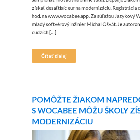
získať desaťtisíc eur na modernizáciu. Registrácia
hod. na www.wocabee.app. Za súťažou Jazykový W
mladý softvérový inžinier Michal Ošvát. Je autor
cudzích […]
Čítať ďalej
POMÔŽTE ŽIAKOM NAPREDO
S WOCABEE MÔŽU ŠKOLY ZÍS
MODERNIZÁCIU