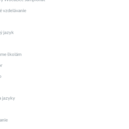
 vzdelávanie
ý jazyk
me školám
or
o
a jazyky
anie