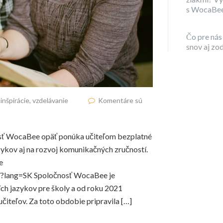
s WocaBe
Čo pre nás
snov aj zo
,
inšpirácie
,
vzdelávanie
Komentáre sú
nosť WocaBee opäť ponúka učiteľom bezplatné
ykov aj na rozvoj komunikačných zručností.
e
/?lang=SK Spoločnosť WocaBee je
ích jazykov pre školy a od roku 2021
učiteľov. Za toto obdobie pripravila […]