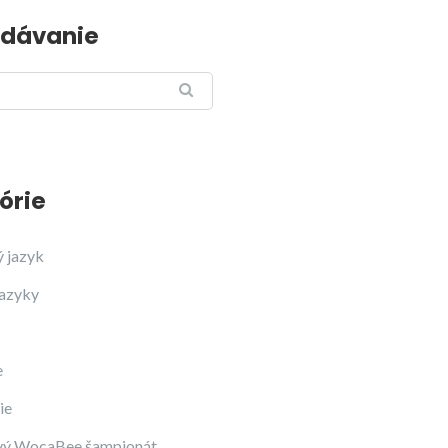
dávanie
órie
ý jazyk
jazyky
e
ie
vý WocaBee šampionát