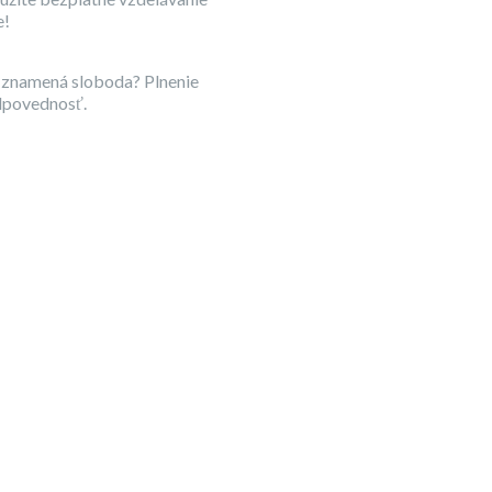
e!
 znamená sloboda? Plnenie
dpovednosť.