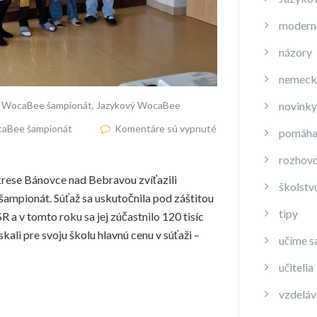
moderné
názory
nemeck
ý WocaBee šampionát
,
Jazykový WocaBee
novinky
caBee šampionát
Komentáre sú vypnuté
pomáha
rozhov
krese Bánovce nad Bebravou zvíťazili
školstv
mpionát. Súťaž sa uskutočnila pod záštitou
tipy
 a v tomto roku sa jej zúčastnilo 120 tisíc
kali pre svoju školu hlavnú cenu v súťaži –
učíme s
učitelia
vzdeláv