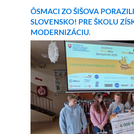
ÔSMACI ZO ŠIŠOVA PORAZIL
SLOVENSKO! PRE ŠKOLU ZÍSK
MODERNIZÁCIU.