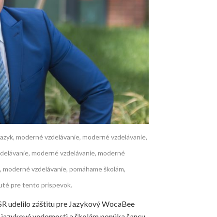
jazyk
,
moderné vzdelávanie
,
moderné vzdelávanie
,
delávanie
,
moderné vzdelávanie
,
moderné
,
moderné vzdelávanie
,
pomáhame školám
,
té pre tento príspevok.
 SR udelilo záštitu pre Jazykový WocaBee
om jazykové vedomosti a školám ponúka šancu