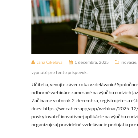
Jana Čikelová
1 decembra, 2025
inovácie
vypnuté pre tento príspevok.
Učitelia, venujte záver roka vzdelávaniu! Spoloč
odborné webináre zamerané na výučbu cudzích jaz
Začíname v utorok 2. decembra, registrujete sa ešt
dnes: https://wocabee.app/app/webinar/2025-12
poskytovateľ inovatívnej aplikácie na výučbu cudz
organizuje aj pravidelné vzdelávacie podujatia pre 