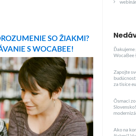
webiná
Nedáv
ROZUMENIE SO ŽIAKMI?
ÁVANIE S WOCABEE!
Ďakujeme 
WocaBee 
Zapojte sv
budúcnosti
za tisíce e
Ôsmaci zo 
Slovensko!
modernizác
Ako na ko
žiakmi? Vy