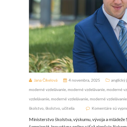
Jana Čikelová
4 novembra, 2025
anglický 
moderné vzdelávanie
,
moderné vzdelávanie
,
moderné vz
vzdelávanie
,
moderné vzdelávanie
,
moderné vzdelávanie
školstvo
,
školstvo
,
učitelia
Komentáre sú vypnu
Ministerstvo školstva, výskumu, vývoja a mládeže
šampionát. Inovatívna online súťaž zlepšuje žiak