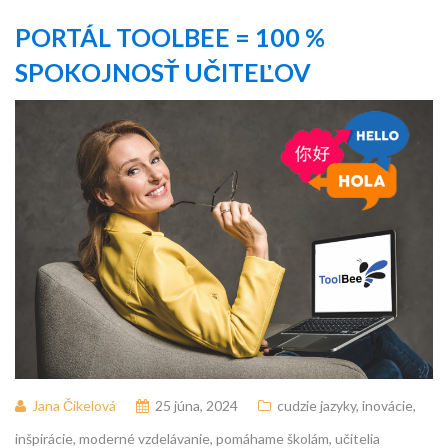
PORTÁL TOOLBEE = 100 %
SPOKOJNOSŤ UČITEĽOV
Jana Čikelová
25 júna, 2024
cudzie jazyky
,
inovácie
,
inšpirácie
,
moderné vzdelávanie
,
pomáhame školám
,
učitelia