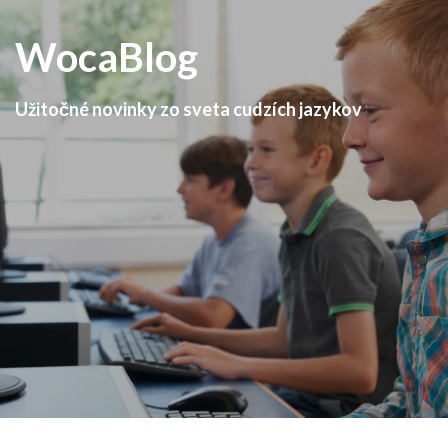
WocaBlog
Užitočné novinky zo sveta cudzích jazykov