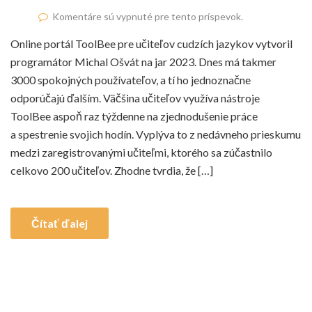
Komentáre sú vypnuté pre tento príspevok.
Online portál ToolBee pre učiteľov cudzích jazykov vytvoril
programátor Michal Ošvát na jar 2023. Dnes má takmer
3000 spokojných používateľov, a tí ho jednoznačne
odporúčajú ďalším. Väčšina učiteľov využíva nástroje
ToolBee aspoň raz týždenne na zjednodušenie práce
a spestrenie svojich hodín. Vyplýva to z nedávneho prieskumu
medzi zaregistrovanými učiteľmi, ktorého sa zúčastnilo
celkovo 200 učiteľov. Zhodne tvrdia, že […]
Čítať ďalej