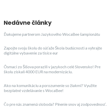
Nedávne články
Ďakujeme partnerom Jazykového WocaBee šampionátu
Zapojte svoju školu do súťaže Škola budúcnosti a vyhrajte
digitálne vybavenie za tisíce eur
Ôsmaci zo Šišova porazili v jazykoch celé Slovensko! Pre
školu získali 4000 EUR na modernizáciu.
Ako na komunikáciu a porozumenie so žiakmi? Využite
bezplatné vzdelávanie s WocaBee!
Čo pre nás znamená sloboda? Plnenie snov aj zodpovednosť.