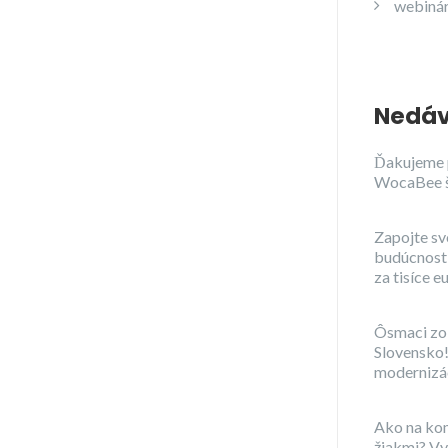
webiná
Nedáv
Ďakujeme 
WocaBee 
Zapojte sv
budúcnosti
za tisíce e
Ôsmaci zo 
Slovensko!
modernizác
Ako na ko
žiakmi? Vy