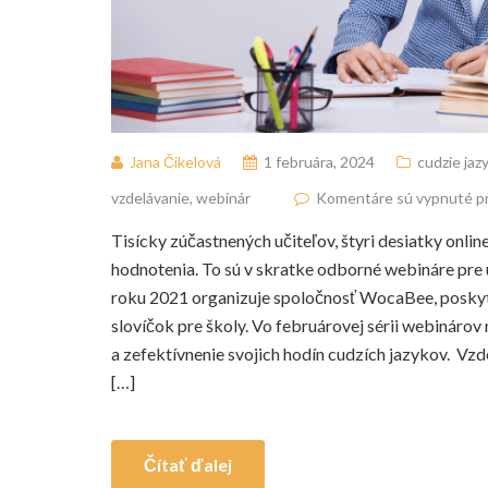
Jana Čikelová
1 februára, 2024
cudzie jaz
vzdelávanie
,
webinár
Komentáre sú vypnuté pr
Tisícky zúčastnených učiteľov, štyri desiatky online
hodnotenia. To sú v skratke odborné webináre pre u
roku 2021 organizuje spoločnosť WocaBee, poskyto
slovíčok pre školy. Vo februárovej sérii webinárov n
a zefektívnenie svojich hodín cudzích jazykov. Vz
[…]
Čítať ďalej