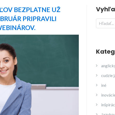
Vyhľa
ĽOV BEZPLATNE UŽ
BRUÁR PRIPRAVILI
WEBINÁROV.
Kateg
anglick
cudzie 
iné
inováci
inšpirác
Jazyko