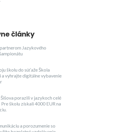
r
ne články
partnerom Jazykového
šampionátu
oju školu do súťaže Škola
 a vyhrajte digitálne vybavenie
ur
Šišova porazili v jazykoch celé
 Pre školu získali 4000 EUR na
iu.
munikáciu a porozumenie so
užite bezplatné vzdelávanie