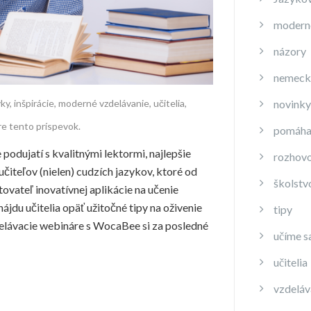
moderné
názory
nemeck
yky
,
inšpirácie
,
moderné vzdelávanie
,
učitelia
,
novinky
e tento príspevok.
pomáha
 podujatí s kvalitnými lektormi, najlepšie
rozhov
čiteľov (nielen) cudzích jazykov, ktoré od
školstv
vateľ inovatívnej aplikácie na učenie
ájdu učitelia opäť užitočné tipy na oživenie
tipy
delávacie webináre s WocaBee si za posledné
učíme s
učitelia
vzdeláv