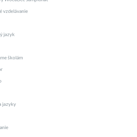
 vzdelávanie
ý jazyk
me školám
or
o
a jazyky
anie