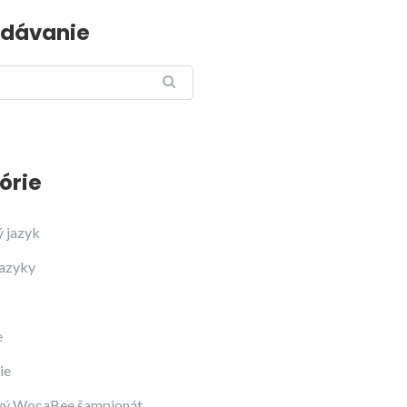
dávanie
órie
ý jazyk
jazyky
e
ie
vý WocaBee šampionát