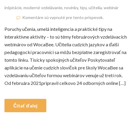
inšpirácie
,
moderné vzdelávanie
,
novinky
,
tipy
,
učitelia
,
webinár
Komentáre sú vypnuté pre tento príspevok.
Poruchy učenia, umelá inteligencia a praktické tipy na
interaktívne aktivity – to sú témy februárových vzdelávacích
webinárov od WocaBee. Učitelia cudzích jazykov a ďalší
pedagogockí pracovníci sa môžu bezplatne zaregistrovať na
tomto linku. Tisícky spokojných učiteľov Poskytovateľ
aplikácie na učenie cudzích slovíčok pre školy WocaBee sa
vzdelávaniu učiteľov formou webinárov venuje už tretí rok.
Od februára 2021pripravil celkovo 24 odborných online […]
Čítať ďalej