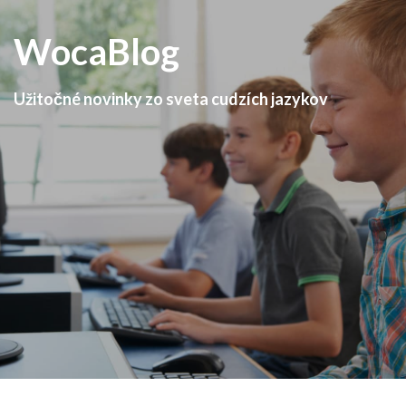
WocaBlog
Užitočné novinky zo sveta cudzích jazykov