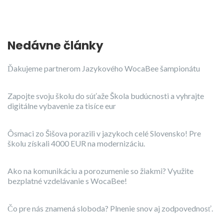
Nedávne články
Ďakujeme partnerom Jazykového WocaBee šampionátu
Zapojte svoju školu do súťaže Škola budúcnosti a vyhrajte
digitálne vybavenie za tisíce eur
Ôsmaci zo Šišova porazili v jazykoch celé Slovensko! Pre
školu získali 4000 EUR na modernizáciu.
Ako na komunikáciu a porozumenie so žiakmi? Využite
bezplatné vzdelávanie s WocaBee!
Čo pre nás znamená sloboda? Plnenie snov aj zodpovednosť.