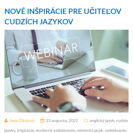
NOVÉ INŠPIRÁCIE PRE UČITEĽOV
CUDZÍCH JAZYKOV
Jana Čikelová
23 augusta, 2022
anglický jazyk
,
cudzie
jazyky
,
inšpirácie
,
moderné vzdelávanie
,
nemecký jazyk
,
vzdelávanie
,