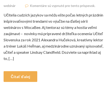
webinár
Komentáre sú vypnuté pre tento príspevok.
Učitelia cudzích jazykov sa môžu ešte počas letných prázdnin
inšpirovaťnovými trendami vo výučbe na ďalšej sérii
webinárov s WocaBee. Aj tentoraz sú témy a hostia veľmi
zaujímavé – novinky má pripravené držiteľka ocenenia Učiteľ
Slovenska za rok 2021 Alexandra Hučeková, kreatívny lektor
a tréner Lukáš Heřman, aj medzinárodne uznávaný spisovateľ,
učiteľ a speaker Lindsay Clandfield. Dozviete sa napríklad aj
to, […]
Čítať ďalej