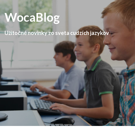
WocaBlog
Užitočné novinky zo sveta cudzích jazykov